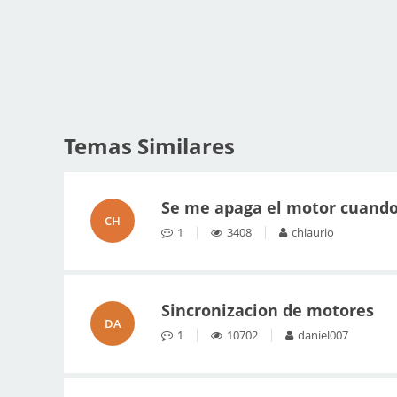
Temas Similares
Se me apaga el motor cuando
CH
1
3408
chiaurio
Sincronizacion de motores
DA
1
10702
daniel007