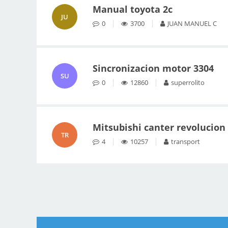
Manual toyota 2c
JU
0
3700
JUAN MANUEL C
Sincronizacion motor 3304
SU
0
12860
superrolito
Mitsubishi canter revolucion
TR
4
10257
transport