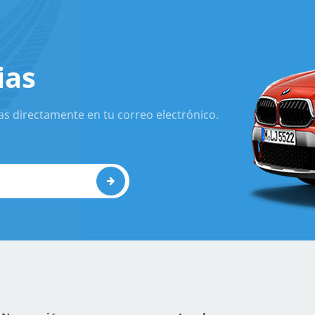
ias
as directamente en tu correo electrónico.