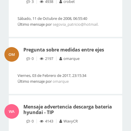
3
4938
crobet
Sábado, 11 de Octubre de 2008, 06:55:40
Último mensaje por
segovia_patricio@hotmail.
Pregunta sobre medidas entre ejes
OM
0
2197
omarque
Viernes, 03 de Febrero de 2017, 23:15:34
Último mensaje por
omarque
Mensaje advertencia descarga bateria
WA
hyundai - TIP
0
4143
WavyCR