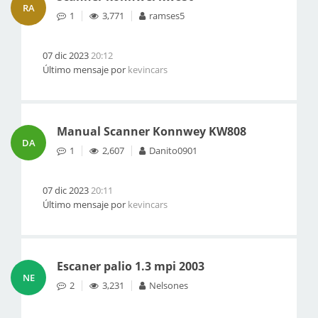
RA
1
3,771
ramses5
07 dic 2023
20:12
Último mensaje por
kevincars
Manual Scanner Konnwey KW808
DA
1
2,607
Danito0901
07 dic 2023
20:11
Último mensaje por
kevincars
Escaner palio 1.3 mpi 2003
NE
2
3,231
Nelsones