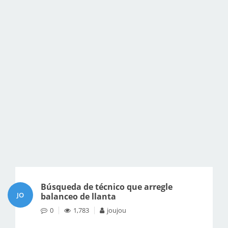
Búsqueda de técnico que arregle
JO
balanceo de llanta
0
1,783
joujou