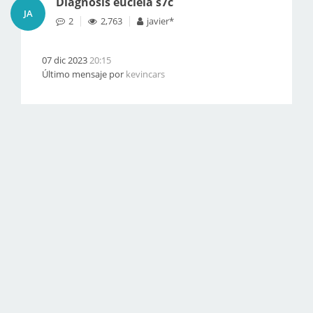
Diagnosis eucleia s7c
JA
2
2,763
javier*
07 dic 2023
20:15
Último mensaje por
kevincars