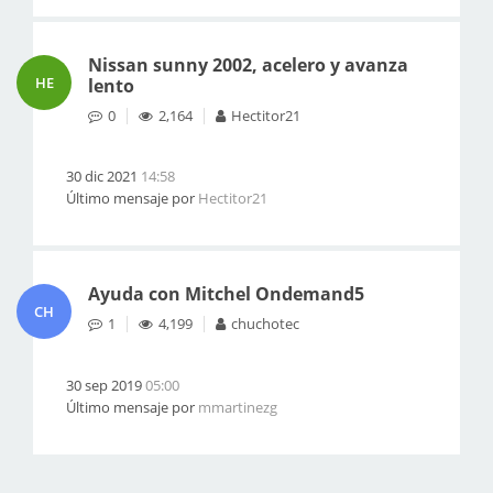
Nissan sunny 2002, acelero y avanza
HE
lento
0
2,164
Hectitor21
30 dic 2021
14:58
Último mensaje por
Hectitor21
Ayuda con Mitchel Ondemand5
CH
1
4,199
chuchotec
30 sep 2019
05:00
Último mensaje por
mmartinezg