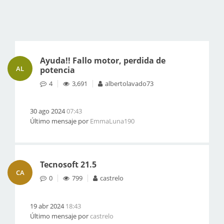
Ayuda!! Fallo motor, perdida de
AL
potencia
4
3,691
albertolavado73
30 ago 2024
07:43
Último mensaje por
EmmaLuna190
Tecnosoft 21.5
CA
0
799
castrelo
19 abr 2024
18:43
Último mensaje por
castrelo