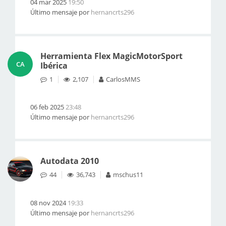
04 mar 2025
19:50
Último mensaje por
hernancrts296
Herramienta Flex MagicMotorSport
CA
Ibérica
1
2,107
CarlosMMS
06 feb 2025
23:48
Último mensaje por
hernancrts296
Autodata 2010
44
36,743
mschus11
08 nov 2024
19:33
Último mensaje por
hernancrts296