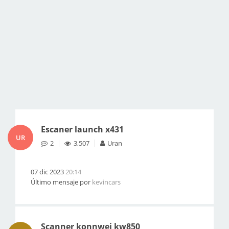
Escaner launch x431
UR
2
3,507
Uran
07 dic 2023
20:14
Último mensaje por
kevincars
Scanner konnwei kw850