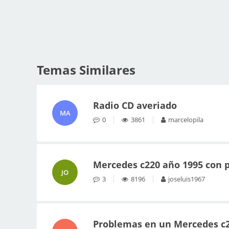
Temas Similares
Radio CD averiado
MA
0
3861
marcelopila
Mercedes c220 año 1995 con 
JO
3
8196
joseluis1967
Problemas en un Mercedes c2