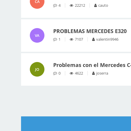
CA
4
22212
cauto
PROBLEMAS MERCEDES E320
VA
1
7107
valentin9946
Problemas con el Mercedes C
JO
0
4622
joserra