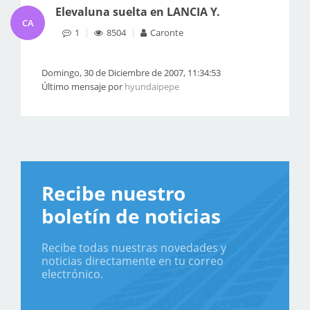
Elevaluna suelta en LANCIA Y.
CA
1
8504
Caronte
Domingo, 30 de Diciembre de 2007, 11:34:53
Último mensaje por
hyundaipepe
Recibe nuestro
boletín de noticias
Recibe todas nuestras novedades y
noticias directamente en tu correo
electrónico.