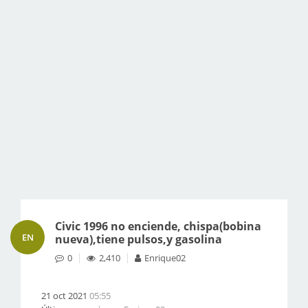
Civic 1996 no enciende, chispa(bobina
EN
nueva),tiene pulsos,y gasolina
0
2,410
Enrique02
21 oct 2021
05:55