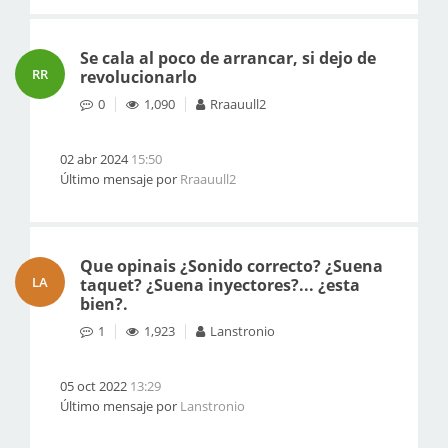
Se cala al poco de arrancar, si dejo de
RR
revolucionarlo
0
1,090
Rraauull2
02 abr 2024
15:50
Último mensaje por
Rraauull2
Que opinais ¿Sonido correcto? ¿Suena
LA
taquet? ¿Suena inyectores?... ¿esta
bien?.
1
1,923
Lanstronio
05 oct 2022
13:29
Último mensaje por
Lanstronio