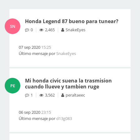
Honda Legend 87 bueno para tunear?
SN
0
2,465
SnakeEyes
07 sep 2020
15:25
Último mensaje por
SnakeEyes
Mi honda civic suena la trasmision
PE
cuando llueve y tambien ruge
1
3,562
peraltaeec
06 sep 2020
23:15
Último mensaje por
d13g083