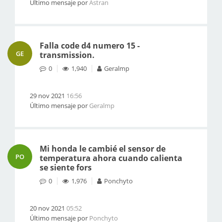
Último mensaje por
Astran
Falla code d4 numero 15 -
GE
transmission.
0
1,940
Geralmp
29 nov 2021
16:56
Último mensaje por
Geralmp
Mi honda le cambié el sensor de
PO
temperatura ahora cuando calienta
se siente fors
0
1,976
Ponchyto
20 nov 2021
05:52
Último mensaje por
Ponchyto