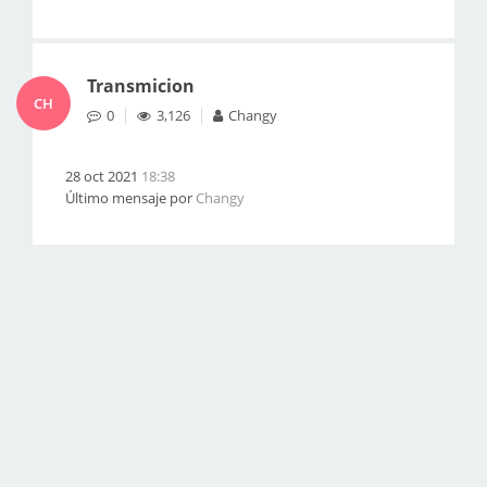
Transmicion
CH
0
3,126
Changy
28 oct 2021
18:38
Último mensaje por
Changy