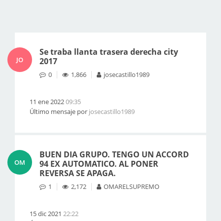
Se traba llanta trasera derecha city
JO
2017
0
1,866
josecastillo1989
11 ene 2022
09:35
Último mensaje por
josecastillo1989
BUEN DIA GRUPO. TENGO UN ACCORD
OM
94 EX AUTOMATICO. AL PONER
REVERSA SE APAGA.
1
2,172
OMARELSUPREMO
15 dic 2021
22:22