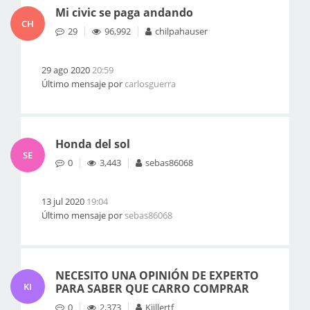
Mi civic se paga andando
CH
29
96,992
chilpahauser
29 ago 2020
20:59
Último mensaje por
carlosguerra
Honda del sol
SE
0
3,443
sebas86068
13 jul 2020
19:04
Último mensaje por
sebas86068
NECESITO UNA OPINIÓN DE EXPERTO
KI
PARA SABER QUE CARRO COMPRAR
0
2,373
Kiillertf