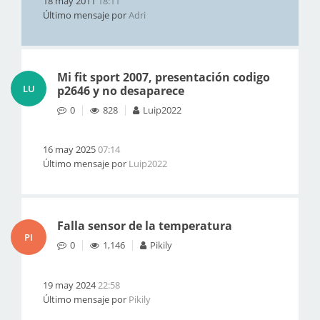
18 may 2011
18:11
Último mensaje por
Adri
Mi fit sport 2007, presentación codigo
LU
p2646 y no desaparece
0
828
Luip2022
16 may 2025
07:14
Último mensaje por
Luip2022
Falla sensor de la temperatura
PI
0
1,146
Pikily
19 may 2024
22:58
Último mensaje por
Pikily