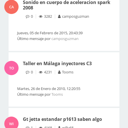
Sonido en cuerpo de aceleracion spark
CA
2008
0
3282
camposguzman
Jueves, 05 de Febrero de 2015, 20:43:39
Último mensaje por
camposguzman
Taller en Málaga inyectores C3
TO
0
4231
Tooms
Martes, 26 de Enero de 2010, 12:20:55
Último mensaje por
Tooms
Gt jetta estandar p1613 saben algo
WI
1
4168
willy68