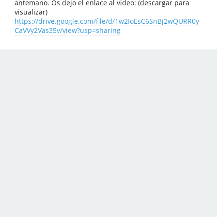
antemano. Os dejo el enlace al video: (descargar para
visualizar)
https://drive.google.com/file/d/1w2IoEsC6SnBj2wQURR0y
CaVVy2Vas35v/view?usp=sharing