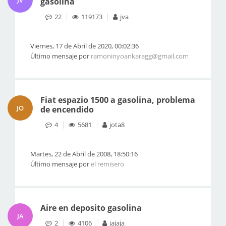
JV
gasolina
22
119173
jva
Viernes, 17 de Abril de 2020, 00:02:36
Último mensaje por
ramoninyoankaragg@gmail.com
Fiat espazio 1500 a gasolina, problema
JO
de encendido
4
5681
jota8
Martes, 22 de Abril de 2008, 18:50:16
Último mensaje por
el remisero
Aire en deposito gasolina
JA
2
4106
jajaja