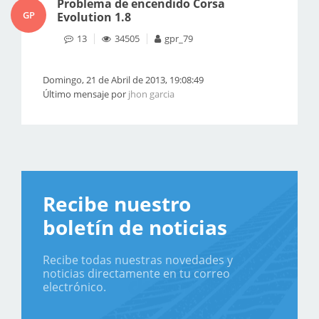
Problema de encendido Corsa
GP
Evolution 1.8
13
34505
gpr_79
Domingo, 21 de Abril de 2013, 19:08:49
Último mensaje por
jhon garcia
Recibe nuestro
boletín de noticias
Recibe todas nuestras novedades y
noticias directamente en tu correo
electrónico.