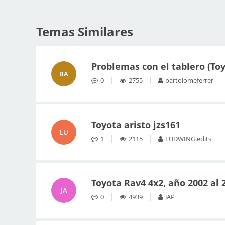
Temas Similares
Problemas con el tablero (To
BA
0
2755
bartolomeferrer
Toyota aristo jzs161
LU
1
2115
LUDWING.edits
Toyota Rav4 4x2, año 2002 al 
JA
0
4939
JAP