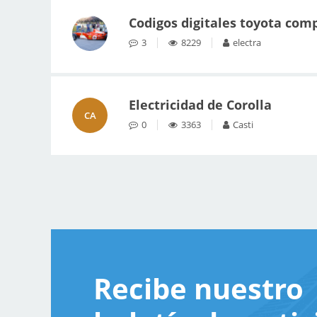
Codigos digitales toyota com
3
8229
electra
Electricidad de Corolla
CA
0
3363
Casti
Recibe nuestro