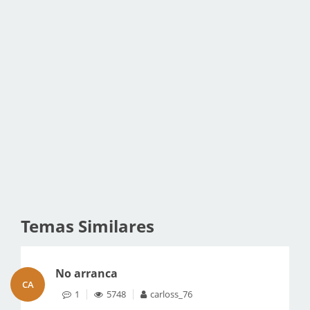
Temas Similares
No arranca
CA
1
5748
carloss_76