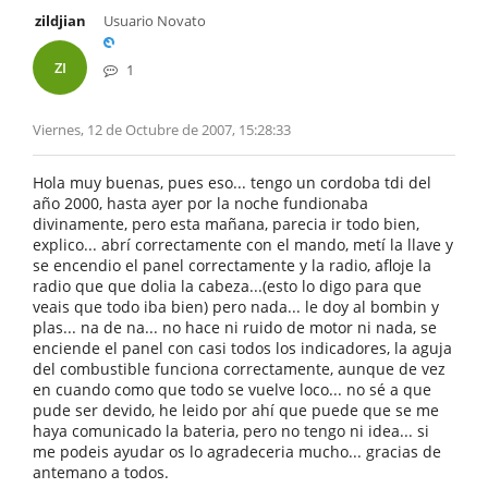
zildjian
Usuario Novato
ZI
1
Viernes, 12 de Octubre de 2007, 15:28:33
Hola muy buenas, pues eso... tengo un cordoba tdi del
año 2000, hasta ayer por la noche fundionaba
divinamente, pero esta mañana, parecia ir todo bien,
explico... abrí correctamente con el mando, metí la llave y
se encendio el panel correctamente y la radio, afloje la
radio que que dolia la cabeza...(esto lo digo para que
veais que todo iba bien) pero nada... le doy al bombin y
plas... na de na... no hace ni ruido de motor ni nada, se
enciende el panel con casi todos los indicadores, la aguja
del combustible funciona correctamente, aunque de vez
en cuando como que todo se vuelve loco... no sé a que
pude ser devido, he leido por ahí que puede que se me
haya comunicado la bateria, pero no tengo ni idea... si
me podeis ayudar os lo agradeceria mucho... gracias de
antemano a todos.