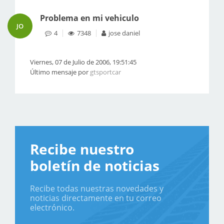
Problema en mi vehiculo
JO
4
7348
jose daniel
Viernes, 07 de Julio de 2006, 19:51:45
Último mensaje por
gtsportcar
Recibe nuestro
boletín de noticias
Recibe todas nuestras novedades y
noticias directamente en tu correo
electrónico.