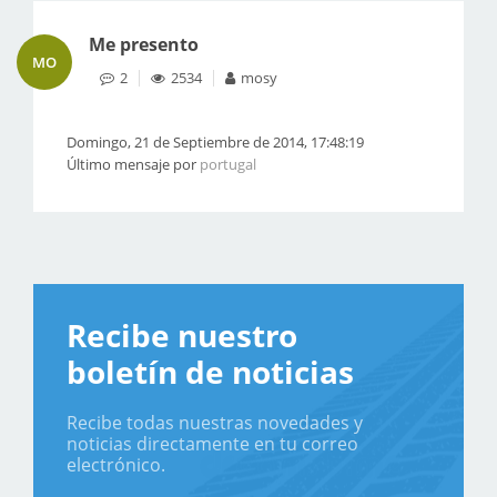
Me presento
MO
2
2534
mosy
Domingo, 21 de Septiembre de 2014, 17:48:19
Último mensaje por
portugal
Recibe nuestro
boletín de noticias
Recibe todas nuestras novedades y
noticias directamente en tu correo
electrónico.