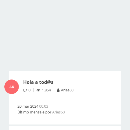
Hola a tod@s
AR
0
1,854
Aries60
20 mar 2024
00:03
Último mensaje por
Aries60