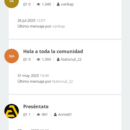
VA
0
1,349
varikap
26 jul 2025
12:07
Último mensaje por
varikap
Hola a toda la comunidad
NA
0
1,393
National_22
31 may 2025
19:49
Último mensaje por
National_22
Preséntate
1
961
Annie01