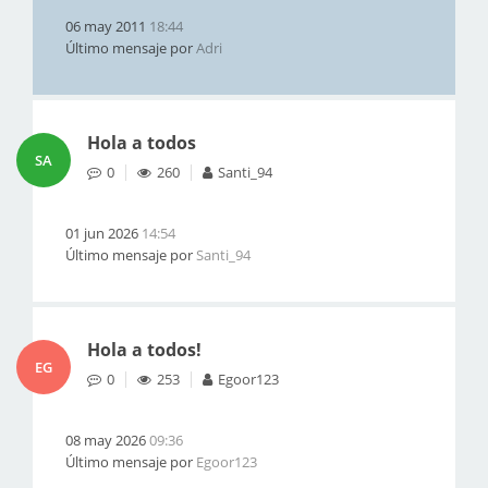
06 may 2011
18:44
Último mensaje por
Adri
Hola a todos
SA
0
260
Santi_94
01 jun 2026
14:54
Último mensaje por
Santi_94
Hola a todos!
EG
0
253
Egoor123
08 may 2026
09:36
Último mensaje por
Egoor123