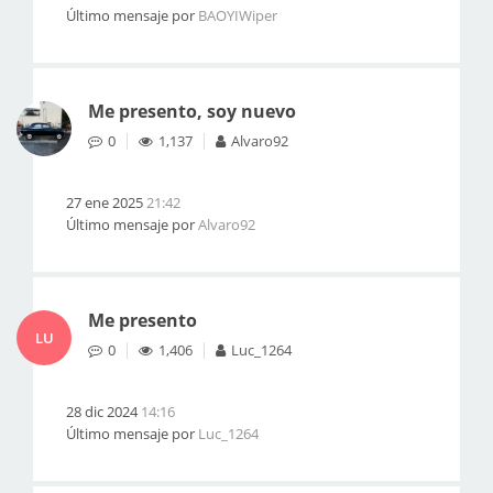
Último mensaje por
BAOYIWiper
Me presento, soy nuevo
0
1,137
Alvaro92
27 ene 2025
21:42
Último mensaje por
Alvaro92
Me presento
LU
0
1,406
Luc_1264
28 dic 2024
14:16
Último mensaje por
Luc_1264