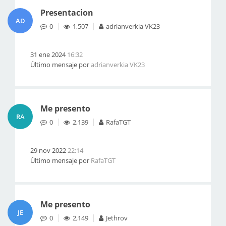
Presentacion
AD
0
1,507
adrianverkia VK23
31 ene 2024
16:32
Último mensaje por
adrianverkia VK23
Me presento
RA
0
2,139
RafaTGT
29 nov 2022
22:14
Último mensaje por
RafaTGT
Me presento
JE
0
2,149
Jethrov