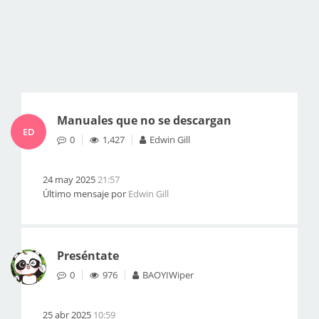
Manuales que no se descargan
ED
0
1,427
Edwin Gill
24 may 2025
21:57
Último mensaje por
Edwin Gill
Preséntate
0
976
BAOYIWiper
25 abr 2025
10:59