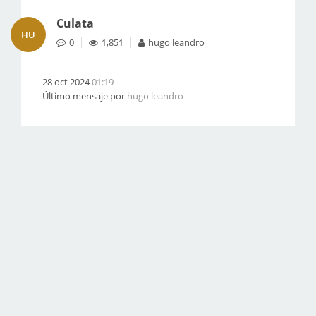
Culata
HU
0
1,851
hugo leandro
28 oct 2024
01:19
Último mensaje por
hugo leandro