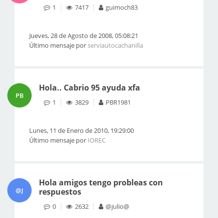
1
7417
guimoch83
Jueves, 28 de Agosto de 2008, 05:08:21
Último mensaje por
serviautocachanilla
Hola.. Cabrio 95 ayuda xfa
PB
1
3829
PBR1981
Lunes, 11 de Enero de 2010, 19:29:00
Último mensaje por
IOREC
Hola amigos tengo probleas con
@J
respuestos
0
2632
@julio@