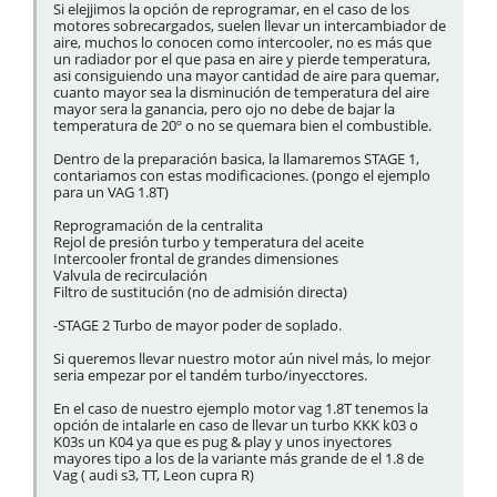
Si elejjimos la opción de reprogramar, en el caso de los
motores sobrecargados, suelen llevar un intercambiador de
aire, muchos lo conocen como intercooler, no es más que
un radiador por el que pasa en aire y pierde temperatura,
asi consiguiendo una mayor cantidad de aire para quemar,
cuanto mayor sea la disminución de temperatura del aire
mayor sera la ganancia, pero ojo no debe de bajar la
temperatura de 20º o no se quemara bien el combustible.
Dentro de la preparación basica, la llamaremos STAGE 1,
contariamos con estas modificaciones. (pongo el ejemplo
para un VAG 1.8T)
Reprogramación de la centralita
Rejol de presión turbo y temperatura del aceite
Intercooler frontal de grandes dimensiones
Valvula de recirculación
Filtro de sustitución (no de admisión directa)
-STAGE 2 Turbo de mayor poder de soplado.
Si queremos llevar nuestro motor aún nivel más, lo mejor
seria empezar por el tandém turbo/inyecctores.
En el caso de nuestro ejemplo motor vag 1.8T tenemos la
opción de intalarle en caso de llevar un turbo KKK k03 o
K03s un K04 ya que es pug & play y unos inyectores
mayores tipo a los de la variante más grande de el 1.8 de
Vag ( audi s3, TT, Leon cupra R)