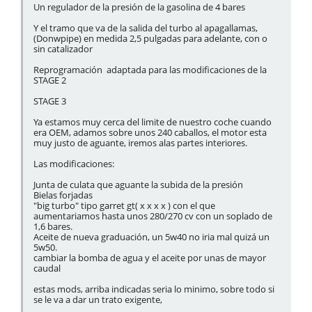
Un regulador de la presión de la gasolina de 4 bares
Y el tramo que va de la salida del turbo al apagallamas,
(Donwpipe) en medida 2,5 pulgadas para adelante, con o
sin catalizador
Reprogramación adaptada para las modificaciones de la
STAGE 2
STAGE 3
Ya estamos muy cerca del limite de nuestro coche cuando
era OEM, adamos sobre unos 240 caballos, el motor esta
muy justo de aguante, iremos alas partes interiores.
Las modificaciones:
Junta de culata que aguante la subida de la presión
Bielas forjadas
"big turbo" tipo garret gt( x x x x ) con el que
aumentariamos hasta unos 280/270 cv con un soplado de
1,6 bares.
Aceite de nueva graduación, un 5w40 no iria mal quizá un
5w50.
cambiar la bomba de agua y el aceite por unas de mayor
caudal
estas mods, arriba indicadas seria lo minimo, sobre todo si
se le va a dar un trato exigente,