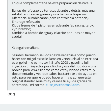
Lo que complementaria ha esta preparación de nivel 3
Barras de refuerzo de torretas delante y detrás, más una
estabilizadora más gruesa y una barra de trapecios.
Diferencial autoblocante (para controlar la potencia)
Embrage reforzado
Kit de frenos de 4 pistones en adelante (ap racing, tarox,
xyz, brembo)
cambiar la bomba de agua y el aceite por unas de mayor
caudal
Ya seguire mañana
Saludos. hermano saludos desde venezuela como puedo
hacer con mi gol asi se le llama en venezuela al pointer aca
es el gol el mio es motor 1.8 año 2008 a gasolina full
inyeccion un inyector por cilindro y usa distribuidor y una
bobina para los 4 cilindros como estoy viendo estas muy
documentado y veo que sabes bastante te pido ayuda en
esto para ver que le puedo hacer a mi vw gol que esta
original standar seria muty valiosa tu ayuda gracias de
antemano. mi correo
euse_85@hotmail.com
.
O0 :(