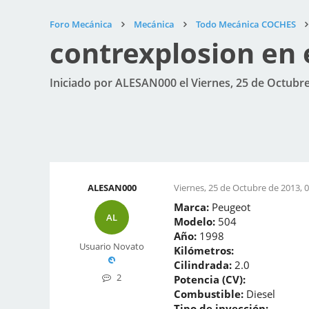
Foro Mecánica
Mecánica
Todo Mecánica COCHES
contrexplosion en 
Iniciado por ALESAN000 el Viernes, 25 de Octubre
ALESAN000
Viernes, 25 de Octubre de 2013, 0
Marca:
Peugeot
AL
Modelo:
504
Año:
1998
Usuario Novato
Kilómetros:
Cilindrada:
2.0
2
Potencia (CV):
Combustible:
Diesel
Tipo de inyección: