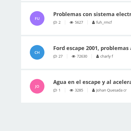
Problemas con sistema electr
FU
2
5627
fuh_rmcf
Ford escape 2001, problemas 
CH
27
72630
charly f
Agua en el escape y al acelera
JO
1
3285
Johan Quesada cr