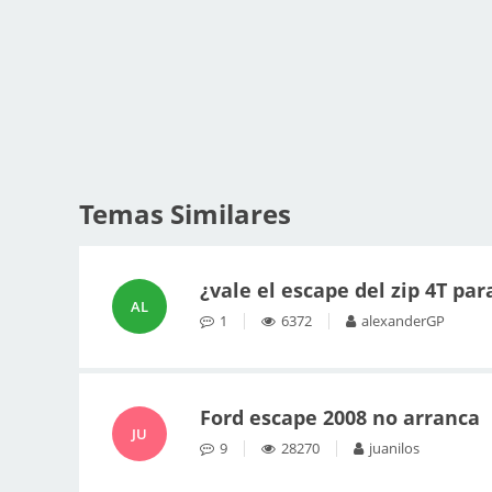
Temas Similares
¿vale el escape del zip 4T para
AL
1
6372
alexanderGP
Ford escape 2008 no arranca
JU
9
28270
juanilos