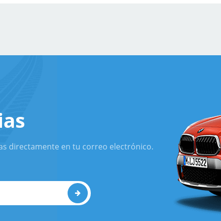
ias
as directamente en tu correo electrónico.