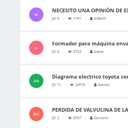
NECESITO UNA OPINIÓN DE 
KI
0
1761
Kiillertf
Formador para máquina envas
KI
0
5733
kielse
Diagrama electrico toyota cor
DA
11
24579
dansol
PERDIDA DE VALVULINA DE LA 
DU
2
9767
Durazno