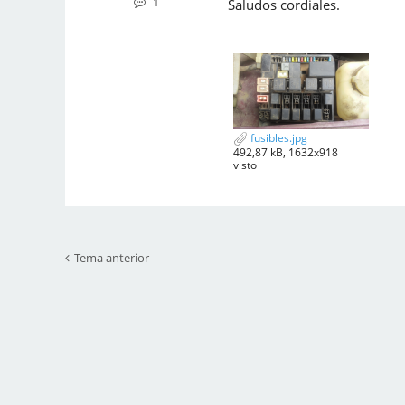
1
Saludos cordiales.
fusibles.jpg
492,87 kB, 1632x918
visto
Tema anterior