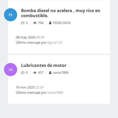
Bomba diesel no acelera , muy rico en
FE
combustible.
3
764
FEDELINOX
08 may 2026
09:50
Último mensaje por
Egoor123
Lubricantes de motor
CE
0
457
cema7889
16 nov 2025
22:26
Último mensaje por
cema7889