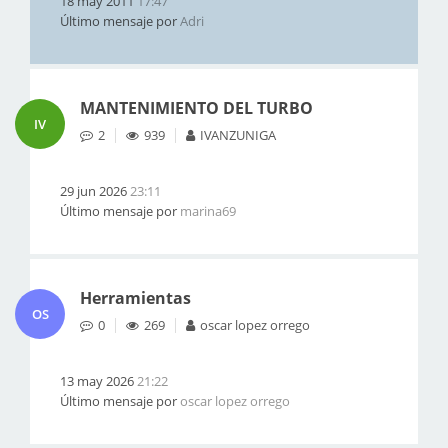
18 may 2011
17:47
Último mensaje por
Adri
MANTENIMIENTO DEL TURBO
IV
2
939
IVANZUNIGA
29 jun 2026
23:11
Último mensaje por
marina69
Herramientas
OS
0
269
oscar lopez orrego
13 may 2026
21:22
Último mensaje por
oscar lopez orrego