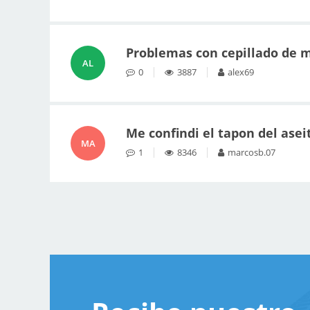
Problemas con cepillado de 
AL
0
3887
alex69
Me confindi el tapon del asei
MA
1
8346
marcosb.07