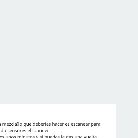
a mezcla)lo que deberias hacer es escanear para
ando sensores el scanner
des unos minutos y si puedes le das una vuelta