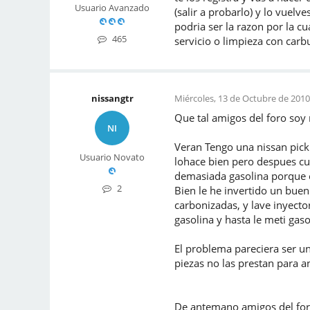
Usuario Avanzado
(salir a probarlo) y lo vuelv
podria ser la razon por la c
465
servicio o limpieza con carb
nissangtr
Miércoles, 13 de Octubre de 2010
Que tal amigos del foro soy
NI
Veran Tengo una nissan pick
Usuario Novato
lohace bien pero despues cu
demasiada gasolina porque e
2
Bien le he invertido un buen
carbonizadas, y lave inyector
gasolina y hasta le meti gas
El problema pareciera ser u
piezas no las prestan para a
De antemano amigos del foro 