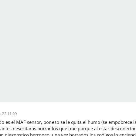
, 22:11:09
do es el MAF sensor, por eso se le quita el humo (se empobrece l
o antes nesecitaras borrar los que trae porque al estar desconect
r un diagnostico herroneo ,una vez borrados los codigos lo encien