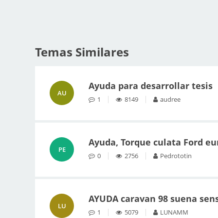
Temas Similares
Ayuda para desarrollar tesis
AU
1
8149
audree
Ayuda, Torque culata Ford eur
PE
0
2756
Pedrototin
AYUDA caravan 98 suena sen
LU
1
5079
LUNAMM