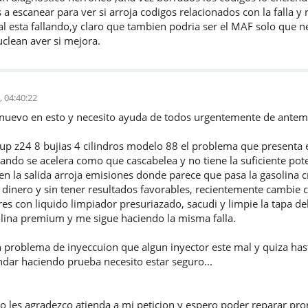
es a escanear para ver si arroja codigos relacionados con la falla 
ual esta fallando,y claro que tambien podria ser el MAF solo que n
uclean aver si mejora.
, 04:40:22
 nuevo en esto y necesito ayuda de todos urgentemente de anteman
up z24 8 bujias 4 cilindros modelo 88 el problema que presenta 
ando se acelera como que cascabelea y no tiene la suficiente pot
n la salida arroja emisiones donde parece que pasa la gasolina c
 dinero y sin tener resultados favorables, recientemente cambie c
es con liquido limpiador presuriazado, sacudi y limpie la tapa del d
olina premium y me sigue haciendo la misma falla.
n problema de inyeccuion que algun inyector este mal y quiza ha
ndar haciendo prueba necesito estar seguro...
les agradezco atienda a mi peticion y espero poder reparar pront