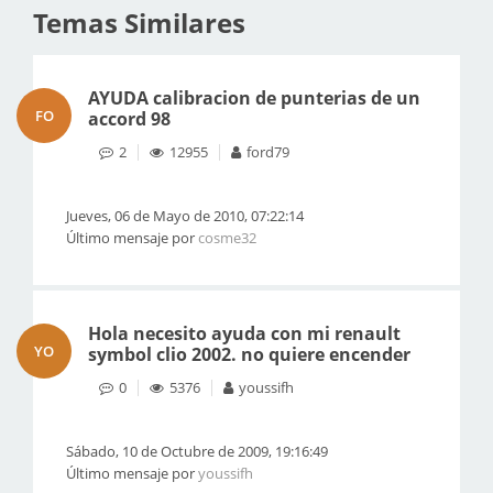
Temas Similares
AYUDA calibracion de punterias de un
FO
accord 98
2
12955
ford79
Jueves, 06 de Mayo de 2010, 07:22:14
Último mensaje por
cosme32
Hola necesito ayuda con mi renault
YO
symbol clio 2002. no quiere encender
0
5376
youssifh
Sábado, 10 de Octubre de 2009, 19:16:49
Último mensaje por
youssifh