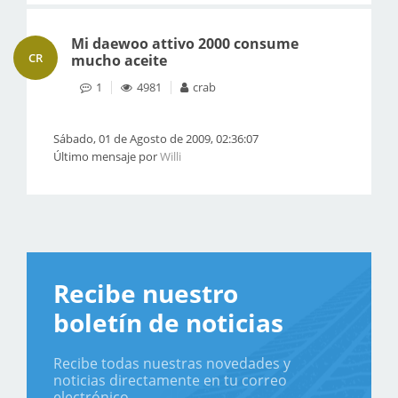
Mi daewoo attivo 2000 consume
CR
mucho aceite
1
4981
crab
Sábado, 01 de Agosto de 2009, 02:36:07
Último mensaje por
Willi
Recibe nuestro
boletín de noticias
Recibe todas nuestras novedades y
noticias directamente en tu correo
electrónico.