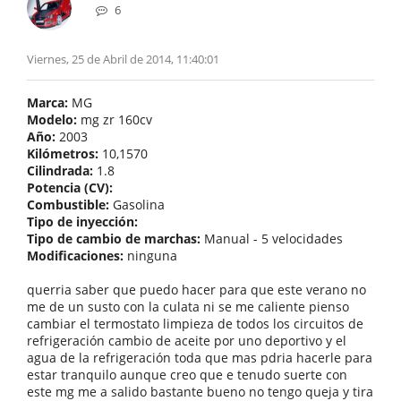
6
Viernes, 25 de Abril de 2014, 11:40:01
Marca:
MG
Modelo:
mg zr 160cv
Año:
2003
Kilómetros:
10,1570
Cilindrada:
1.8
Potencia (CV):
Combustible:
Gasolina
Tipo de inyección:
Tipo de cambio de marchas:
Manual - 5 velocidades
Modificaciones:
ninguna
querria saber que puedo hacer para que este verano no
me de un susto con la culata ni se me caliente pienso
cambiar el termostato limpieza de todos los circuitos de
refrigeración cambio de aceite por uno deportivo y el
agua de la refrigeración toda que mas pdria hacerle para
estar tranquilo aunque creo que e tenudo suerte con
este mg me a salido bastante bueno no tengo queja y tira