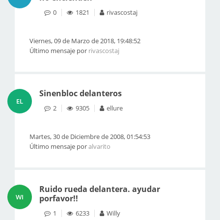
0
1821
rivascostaj
Viernes, 09 de Marzo de 2018, 19:48:52
Último mensaje por
rivascostaj
Sinenbloc delanteros
EL
2
9305
ellure
Martes, 30 de Diciembre de 2008, 01:54:53
Último mensaje por
alvarito
Ruido rueda delantera. ayudar
WI
porfavor!!
1
6233
Willy