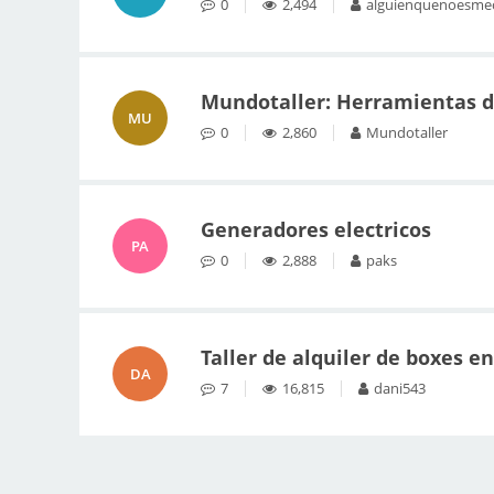
0
2,494
alguienquenoesme
Mundotaller: Herramientas de
MU
0
2,860
Mundotaller
Generadores electricos
PA
0
2,888
paks
Taller de alquiler de boxes e
DA
7
16,815
dani543