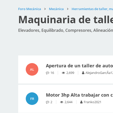
Foro Mecánica
Mecánica
Herramientas de taller, m
Maquinaria de tall
Elevadores, Equilibrado, Compresores, Alineación d
Apertura de un taller de aut
AL
16
2,699
AlejandroGarcÃ­a1
Motor 3hp Alta trabajar con 
FR
2
2,644
Franko2021