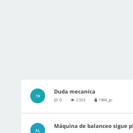
Duda mecanica
19
0
2,523
1984_gc
Máquina de balanceo sigue p
AL