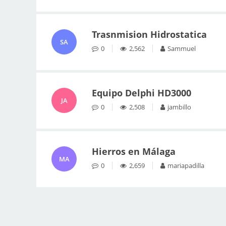
Trasnmision Hidrostatica
SA
0
2,562
Sammuel
Equipo Delphi HD3000
JA
0
2,508
jambillo
Hierros en Málaga
MA
0
2,659
mariapadilla