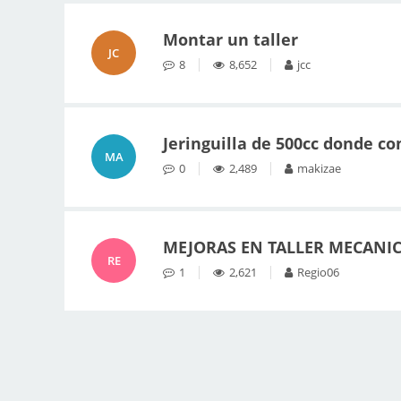
Montar un taller
JC
8
8,652
jcc
Jeringuilla de 500cc donde c
MA
0
2,489
makizae
MEJORAS EN TALLER MECANI
RE
1
2,621
Regio06