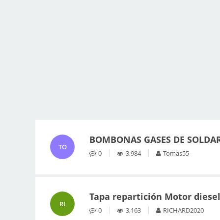
BOMBONAS GASES DE SOLDAR
TO
0
3,984
Tomas55
Tapa repartición Motor diese
RI
0
3,163
RICHARD2020