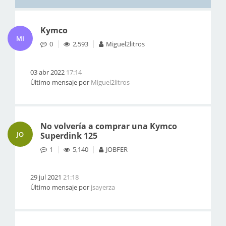
Kymco
MI
0
2,593
Miguel2litros
03 abr 2022
17:14
Último mensaje por
Miguel2litros
No volvería a comprar una Kymco
JO
Superdink 125
1
5,140
JOBFER
29 jul 2021
21:18
Último mensaje por
jsayerza