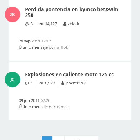
Perdida pontencia en kymco bet&win
ZB
250
3
14,127
zblack
29 sep 2011
12:17
Último mensaje por
Jarflobi
Explosiones en caliente moto 125 cc
JC
1
8,929
jcperez1979
09 jun 2011
02:26
Último mensaje por
kymco