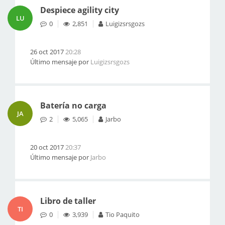
Despiece agility city
LU
0
2,851
Luigizsrsgozs
26 oct 2017
20:28
Último mensaje por
Luigizsrsgozs
Batería no carga
JA
2
5,065
Jarbo
20 oct 2017
20:37
Último mensaje por
Jarbo
Libro de taller
TI
0
3,939
Tio Paquito