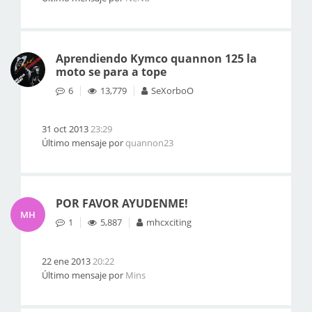
Aprendiendo Kymco quannon 125 la
moto se para a tope
6
13,779
SeXorboO
31 oct 2013
23:29
Último mensaje por
quannon23
POR FAVOR AYUDENME!
MH
1
5,887
mhcxciting
22 ene 2013
20:22
Último mensaje por
Mins