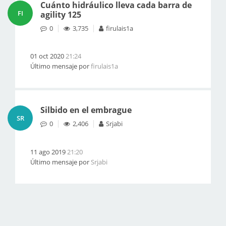
Cuánto hidráulico lleva cada barra de
FI
agility 125
0
3,735
firulais1a
01 oct 2020
21:24
Último mensaje por
firulais1a
Silbido en el embrague
SR
0
2,406
Srjabi
11 ago 2019
21:20
Último mensaje por
Srjabi