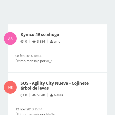
Kymco 49 se ahoga
AR
0
3,884
ar_c
08 feb 2014
18:14
Último mensaje por
ar_c
SOS - Agility City Nueva - Cojinete
NE
árbol de levas
0
5,040
NeNu
12 nov 2013
15:44
Último mensaje por
NeNu