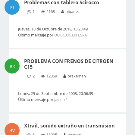
Problemas con tablero Scirocco
PI
1
2168
pibanez
Jueves, 18 de Octubre de 2018, 13:23:49
Último mensaje por
DUOC.UC.EN ESPA
PROBLEMA CON FRENOS DE CITROEN
BR
C15
2
12369
brakeman
Lunes, 29 de Septiembre de 2008, 20:56:39
Último mensaje por
javier/2
Xtrail, sonido extraño en transmision
HV
6
11995
hvargas