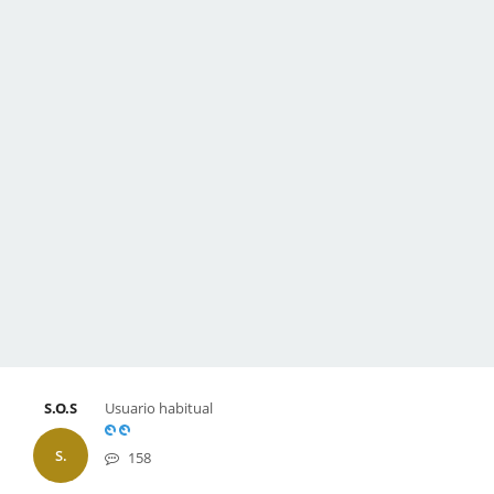
S.O.S
Usuario habitual
S.
158