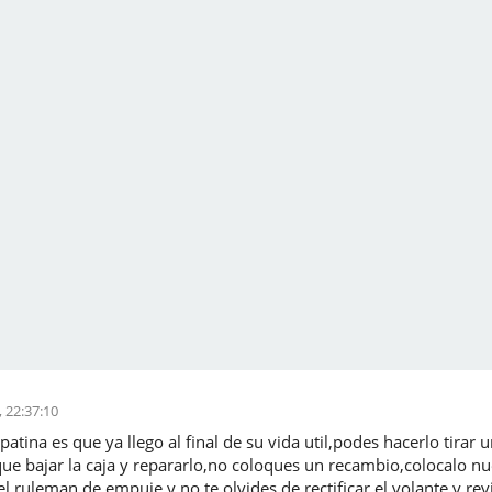
 22:37:10
atina es que ya llego al final de su vida util,podes hacerlo tir
que bajar la caja y repararlo,no coloques un recambio,colocalo n
ruleman de empuje y no te olvides de rectificar el volante y rev