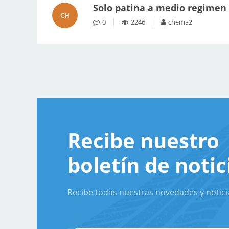
Solo patina a medio regimen 
CH
0
2246
chema2
Recibe nuestro
boletín de notic
Recibe todas nuestras novedades y notici