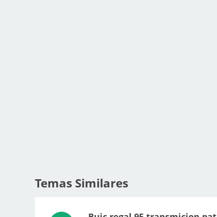
Temas Similares
Buic regal 95 transmicion pa