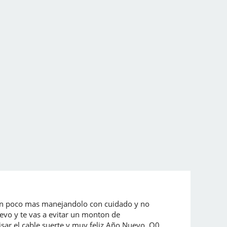
ar un poco mas manejandolo con cuidado y no
uevo y te vas a evitar un monton de
isar el cable,suerte y muy feliz Año Nuevo. O0