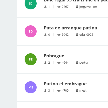
JO
1
7467
jorge venzor
Pata de arranque patina
ED
0
5942
edu_0905
Enbrague
PE
2
4644
pertur
Patina el embrague
ME
3
4709
mest