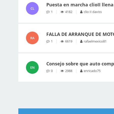
Puesta en marcha clioII llena
CL
1
4182
clio II daviss
FALLA DE ARRANQUE DE MOT
RA
1
6619
rafaelmexico81
Consejo sobre que auto compr
EN
0
2988
enricado75