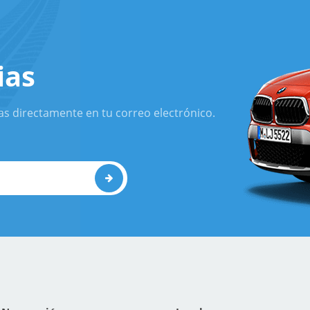
ias
as directamente en tu correo electrónico.