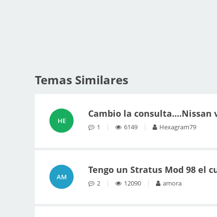
Temas Similares
Cambio la consulta....Nissan 
HE
1
6149
Hexagram79
Tengo un Stratus Mod 98 el c
AM
2
12090
amora