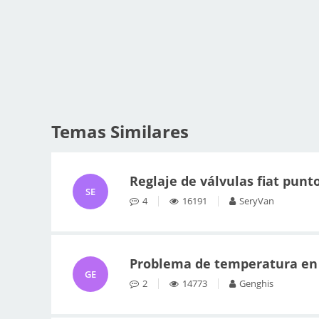
Temas Similares
Reglaje de válvulas fiat punt
SE
4
16191
SeryVan
Problema de temperatura en 
GE
2
14773
Genghis