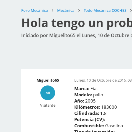
Foro Mecánica
Mecánica
Todo Mecánica COCHES
Hola tengo un prob
Iniciado por Miguelito65 el Lunes, 10 de Octubre 
Miguelito65
Lunes, 10 de Octubre de 2016, 03
Marca:
Fiat
MI
Modelo:
palio
Año:
2005
Visitante
Kilómetros:
183000
Cilindrada:
1.8
Potencia (CV):
Combustible:
Gasolina
Tipo de inyección: