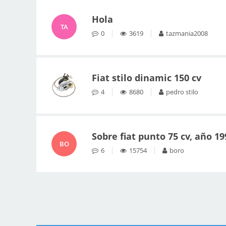
Hola
TA
0
3619
tazmania2008
Fiat stilo dinamic 150 cv
4
8680
pedro stilo
Sobre fiat punto 75 cv, año 1
BO
6
15754
boro