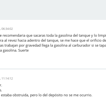
, 06:34:02
te recomendaria que sacaras toda la gasolina del tanque y lo limp
a al revez hacia adentro del tanque, se me hace que el orificio d
s trabajan por gravedad llega la gasolina al carburador si se tapa
a gasolina. Suerte
, 11:14:12
r.
s.
estaba obstruida, pero lo del depósito no se me ocurrio.