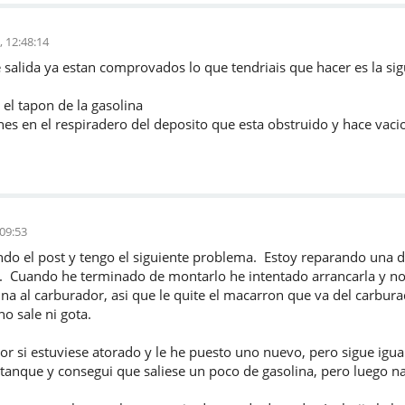
, 12:48:14
e salida ya estan comprovados lo que tendriais que hacer es la si
 el tapon de la gasolina
nes en el respiradero del deposito que esta obstruido y hace vacio
:09:53
ndo el post y tengo el siguiente problema. Estoy reparando una d
5. Cuando he terminado de montarlo he intentado arrancarla y 
ina al carburador, asi que le quite el macarron que va del carburado
no sale ni gota.
or si estuviese atorado y le he puesto uno nuevo, pero sigue igu
 tanque y consegui que saliese un poco de gasolina, pero luego n