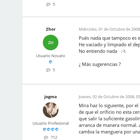
5
Zhor
Miércoles, 01 de Octubre de 2008
Pués nada que tampoco es e
ZH
He vaciado y limpiado el dep
No entiendo nada :-\
Usuario Novato
¿ Más sugerencias ?
5
jogma
Jueves, 02 de Octubre de 2008, 05
Mira haz lo siguiente, por e
de que el orificio no esta c
que salir la suficiente gas
Usuario Profesional
arranca de manera normal. as
cambia la manguera por una
712