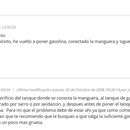
, 12:32:29
so.
ósito, he vuelto a poner gasolina, conectado la manguera y sigue 
:09:24
Ultima modificación
: Jueves, 02 de Octubre de 2008, 05:26:14 por 
l orificio del tanque donde se conecta la manguera, al tanque de g
errado por sarro o por axidacion, y despues antes de poner el ta
olina. Para mi que el problema debe de estar ahi ya que como com
i que te recomiendo que le busques a que salga la suficiente gaso
 un poco mas gruesa.