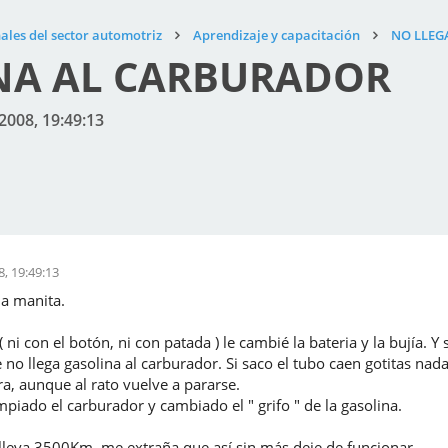
ales del sector automotriz
Aprendizaje y capacitación
NO LLEG
NA AL CARBURADOR
2008, 19:49:13
, 19:49:13
a manita.
ni con el botón, ni con patada ) le cambié la bateria y la bujía. Y 
o llega gasolina al carburador. Si saco el tubo caen gotitas nada 
a, aunque al rato vuelve a pararse.
mpiado el carburador y cambiado el " grifo " de la gasolina.
 lleva 3500Km. me extraña que así sin más deje de funcionar.