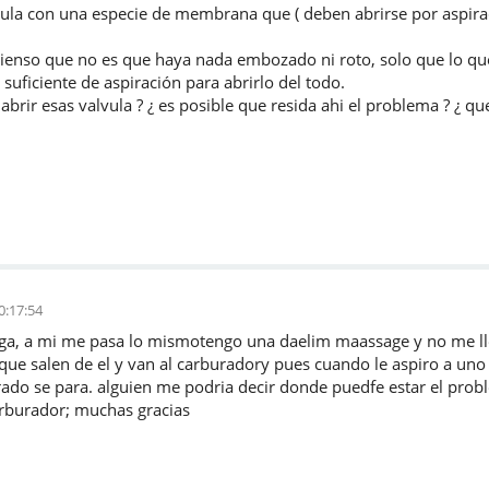
vula con una especie de membrana que ( deben abrirse por aspirac
ienso que no es que haya nada embozado ni roto, solo que lo que
 suficiente de aspiración para abrirlo del todo.
abrir esas valvula ? ¿ es posible que resida ahi el problema ? ¿ qu
0:17:54
a, a mi me pasa lo mismotengo una daelim maassage y no me lleg
ue salen de el y van al carburadory pues cuando le aspiro a uno 
rado se para. alguien me podria decir donde puedfe estar el pro
rburador; muchas gracias