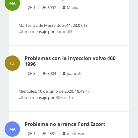
MA
1
3957
Maeda
Martes, 22 de Marzo de 2011, 23:07:18
Último mensaje por
eprom64
Problemas con la inyeccion volvo 460
JU
1996
3
3904
juancit0
Miércoles, 10 de Junio de 2020, 18:48:47
Último mensaje por
Bltzrmrtn
Problema no arranca Ford Escort
MA
1
4331
markoshc