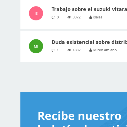
Trabajo sobre el suzuki vitara
IS
0
3372
isaias
Duda existencial sobre distri
MI
1
1882
Miren amiano
Recibe nuestro