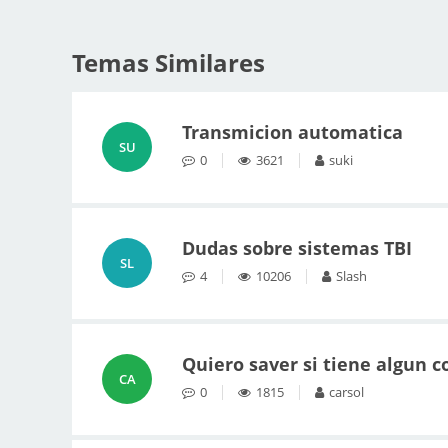
Temas Similares
Transmicion automatica
SU
0
3621
suki
Dudas sobre sistemas TBI
SL
4
10206
Slash
Quiero saver si tiene algun 
CA
0
1815
carsol