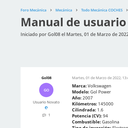
Foro Mecánica
Mecánica
Todo Mecánica COCHES
Manual de usuario 
Iniciado por Gol08 el Martes, 01 de Marzo de 2022
Gol08
Martes, 01 de Marzo de 2022, 13:
Marca:
Volkswagen
GO
Modelo:
Gol Power
Año:
2007
Usuario Novato
Kilómetros:
145000
Cilindrada:
1.6
1
Potencia (CV):
94
Combustible:
Gasolina
Tipo de inyección:
Electron