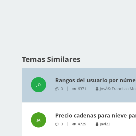
Temas Similares
Rangos del usuario por núme
JO
0
6371
JosÃ© Francisco Mo
Precio cadenas para nieve par
JA
0
4729
Javi22