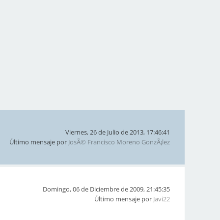
Viernes, 26 de Julio de 2013, 17:46:41
Último mensaje por
JosÃ© Francisco Moreno GonzÃ¡lez
Domingo, 06 de Diciembre de 2009, 21:45:35
Último mensaje por
Javi22