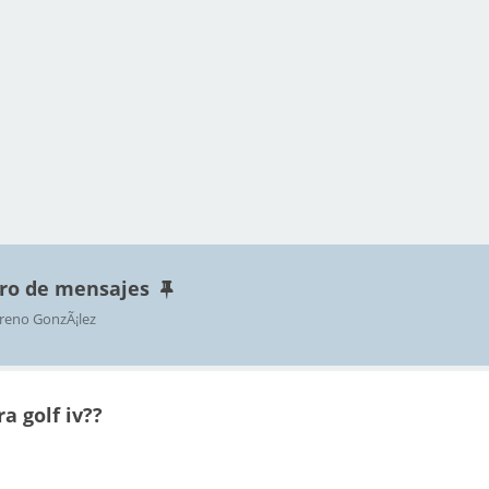
ro de mensajes
reno GonzÃ¡lez
a golf iv??