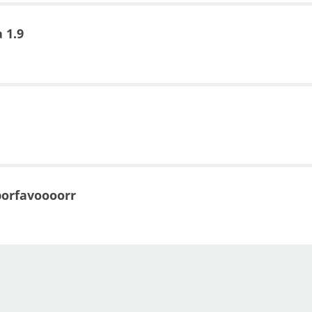
 1.9
porfavoooorr