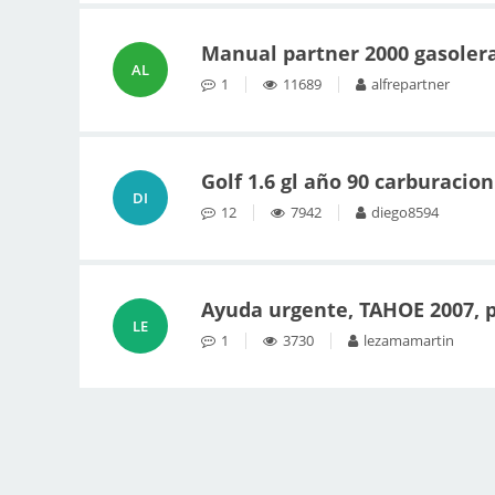
Manual partner 2000 gasolera
AL
1
11689
alfrepartner
Golf 1.6 gl año 90 carburacion
DI
12
7942
diego8594
Ayuda urgente, TAHOE 2007, 
LE
1
3730
lezamamartin