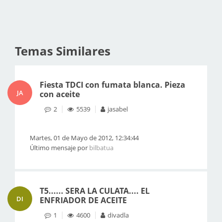
Temas Similares
Fiesta TDCI con fumata blanca. Pieza
JA
con aceite
2
5539
jasabel
Martes, 01 de Mayo de 2012, 12:34:44
Último mensaje por
bilbatua
T5...... SERA LA CULATA.... EL
DI
ENFRIADOR DE ACEITE
1
4600
divadla