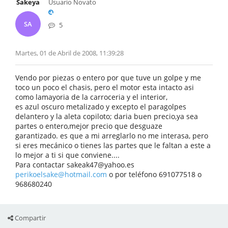
Sakeya
Usuario Novato
SA
5
Martes, 01 de Abril de 2008, 11:39:28
Vendo por piezas o entero por que tuve un golpe y me
toco un poco el chasis, pero el motor esta intacto asi
como lamayoria de la carroceria y el interior,
es azul oscuro metalizado y excepto el paragolpes
delantero y la aleta copiloto; daria buen precio,ya sea
partes o entero,mejor precio que desguaze
garantizado. es que a mi arreglarlo no me interasa, pero
si eres mecánico o tienes las partes que le faltan a este a
lo mejor a ti si que conviene....
Para contactar sakeak47@yahoo.es
perikoelsake@hotmail.com
o por teléfono 691077518 o
968680240
Compartir