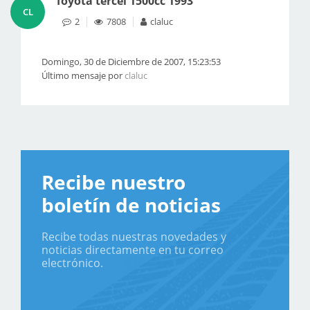
Toyota tercel 1500cc 1993
CL
2
7808
claluc
Domingo, 30 de Diciembre de 2007, 15:23:53
Último mensaje por
claluc
Recibe nuestro
boletín de noticias
Recibe todas nuestras novedades y
noticias directamente en tu correo
electrónico.