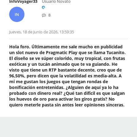
InfoVoyager33
Usuario Novato
IN
8
Jueves, 18 de Junio de 2026, 13:59:35
Hola foro. Últimamente me sale mucho en publicidad
un slot nuevo de Pragmatic Play que se llama Tucanito.
El diseño se ve súper colorido, muy tropical, con frutas
exóticas y un tucán animado que te va guiando. He
visto que tiene un RTP bastante decente, creo que de
96,50%, pero dicen que la volatilidad es media-alta. A
mí me gustan los juegos que tengan rondas de
bonificación entretenidas. ¿Alguien de aquí ya lo ha
probado con dinero real? ¿Qué tan difícil es que salgan
los huevos de oro para activar los giros gratis? No
quiero meterle pasta sin antes leer opiniones sinceras.