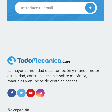
La mayor comunidad de automoción y mundo motor,
actualidad, consultas técnicas sobre mecánica,
manuales y anuncios de venta de coches.
Navegación