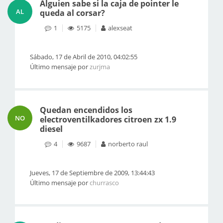
Alguien sabe si la caja de pointer le
AL
queda al corsar?
1
5175
alexseat
Sábado, 17 de Abril de 2010, 04:02:55
Último mensaje por
zurjma
Quedan encendidos los
NO
electroventilkadores citroen zx 1.9
diesel
4
9687
norberto raul
Jueves, 17 de Septiembre de 2009, 13:44:43
Último mensaje por
churrasco