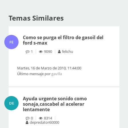
Temas Similares
Como se purga el filtro de gasoil del
FE
ford s-max
1
9090
felichu
Martes, 16 de Marzo de 2010, 11:44:00
Último mensaje por
gavilla
Ayuda urgente sonido como
DE
sonaja,cascabel al acelerar
lentamente
0
8314
depredator60000