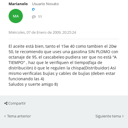
Marianelo
Usuario Novato
MA
11
Miércoles, 07 de Enero de 2009, 20:25:24
El aceite està bien, tanto el 15w 40 como tambien el 20w
50, te recomiendo que uses una gasolina SIN PLOMO con
octanaje de 95, el cascabeleo pudiera ser que no està "A
TIEMPO" , haz que le verifiquen el tiempo(faja de
distribuciòn) ò que le regulen la chispa(Distribuidor) Asì
mismo verificalas bujìas y cables de bujìas (deben estar
funcionando las 4)
Saludos y suerte amigo 8)
Compartir
Tema anterior
Siguiente tema