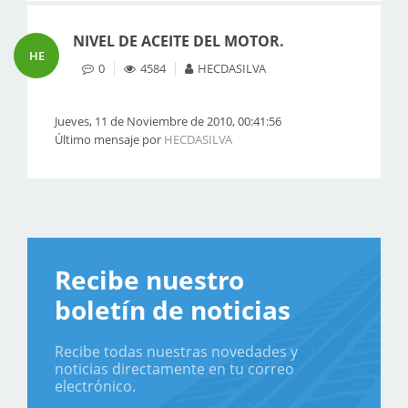
NIVEL DE ACEITE DEL MOTOR.
HE
0
4584
HECDASILVA
Jueves, 11 de Noviembre de 2010, 00:41:56
Último mensaje por
HECDASILVA
Recibe nuestro
boletín de noticias
Recibe todas nuestras novedades y
noticias directamente en tu correo
electrónico.