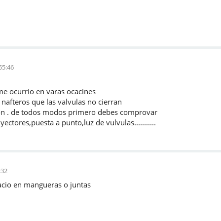
55:46
io en varas ocacines
que las valvulas no cierran
odos modos primero debes comprovar
esta a punto,luz de vulvulas...........
:32
acio en mangueras o juntas