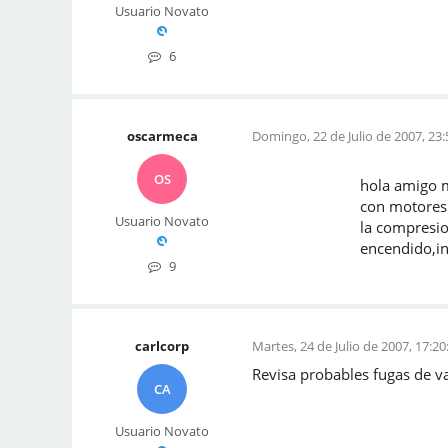
Usuario Novato
6
oscarmeca
Domingo, 22 de Julio de 2007, 23:
OS
hola amigo me ocurr
con motores nafteros 
Usuario Novato
la compresion . de t
encendido,inyectores,pu
9
carlcorp
Martes, 24 de Julio de 2007, 17:20
Revisa probables fugas de v
CA
Usuario Novato