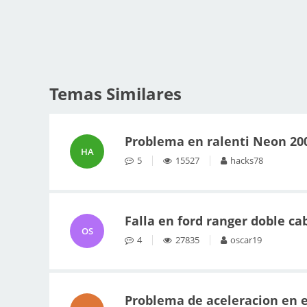
Temas Similares
Problema en ralenti Neon 20
HA
5
15527
hacks78
Falla en ford ranger doble ca
OS
4
27835
oscar19
Problema de aceleracion en e