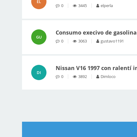
EL
0
3445
elperla
Consumo execivo de gasolina
GU
0
3063
gustavo1191
Nissan V16 1997 con ralentí i
DI
0
3892
Dimloco