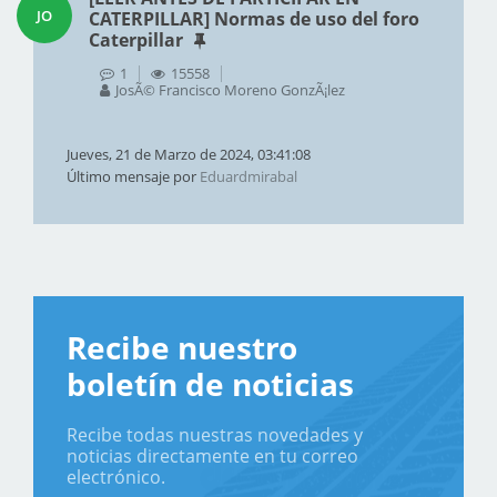
JO
CATERPILLAR] Normas de uso del foro
Caterpillar
1
15558
JosÃ© Francisco Moreno GonzÃ¡lez
Jueves, 21 de Marzo de 2024, 03:41:08
Último mensaje por
Eduardmirabal
Recibe nuestro
boletín de noticias
Recibe todas nuestras novedades y
noticias directamente en tu correo
electrónico.