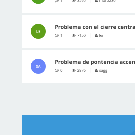
1
3595
muro230
Problema con el cierre centr
LE
1
7150
lei
Problema de pontencia accent
SA
0
2876
sagg