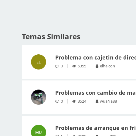
Temas Similares
Problema con cajetin de direc
EL
0
5355
elhalcon
Problemas con cambio de ma
0
3524
wuaNa88
Problemas de arranque en frí
MU