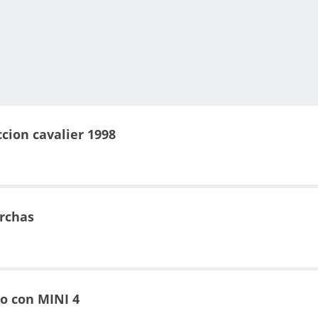
cion cavalier 1998
rchas
o con MINI 4