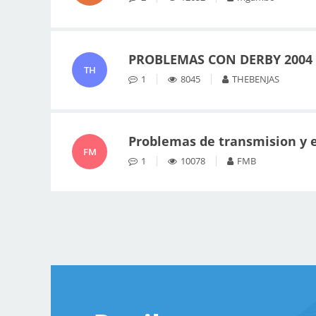
PROBLEMAS CON DERBY 2004
TH
1
8045
THEBENJAS
Problemas de transmision y e
FM
1
10078
FMB