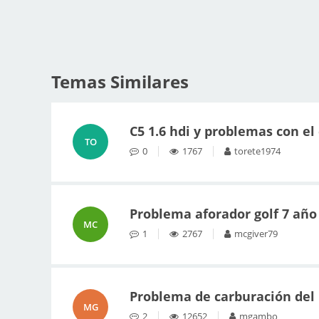
Temas Similares
C5 1.6 hdi y problemas con e
TO
0
1767
torete1974
Problema aforador golf 7 año
MC
1
2767
mcgiver79
Problema de carburación del
MG
2
12652
mgambo