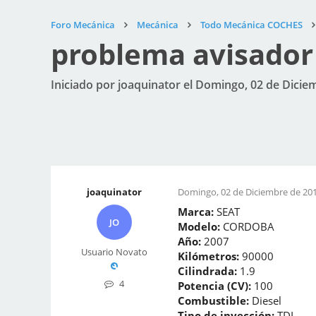
Foro Mecánica
Mecánica
Todo Mecánica COCHES
problema avisador
Iniciado por joaquinator el Domingo, 02 de Dicie
joaquinator
Domingo, 02 de Diciembre de 201
Marca:
SEAT
JO
Modelo:
CORDOBA
Año:
2007
Usuario Novato
Kilómetros:
90000
Cilindrada:
1.9
4
Potencia (CV):
100
Combustible:
Diesel
Tipo de inyección:
TDI