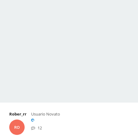
Rober_rr
Usuario Novato
RO
12