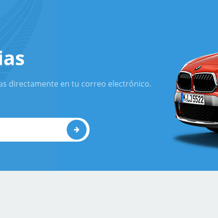
ias
as directamente en tu correo electrónico.