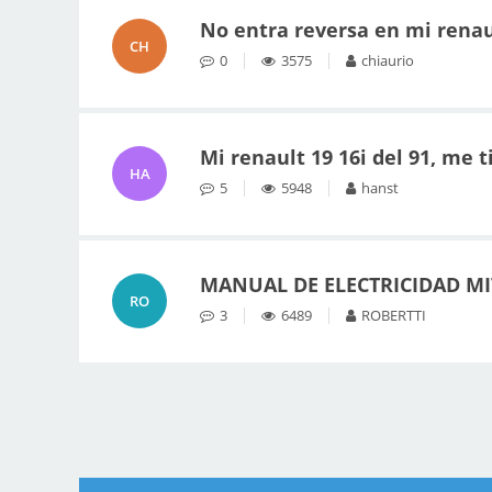
No entra reversa en mi renau
CH
0
3575
chiaurio
Mi renault 19 16i del 91, me t
HA
5
5948
hanst
MANUAL DE ELECTRICIDAD MI
RO
3
6489
ROBERTTI