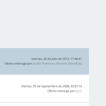
Viernes, 26 de Julio de 2013, 17:46:41
Último mensaje por
JosÃ© Francisco Moreno GonzÃ¡lez
Viernes, 05 de Septiembre de 2008, 03:07:19
Último mensaje por
jor/r