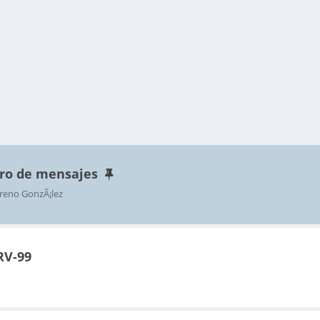
ro de mensajes
reno GonzÃ¡lez
RV-99