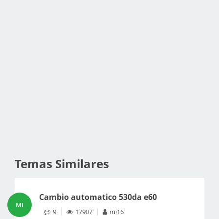
Temas Similares
Cambio automatico 530da e60
MI
9
17907
mi16