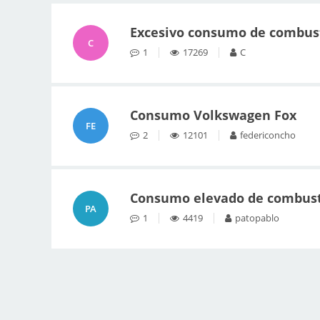
Excesivo consumo de combusti
C
1
17269
C
Consumo Volkswagen Fox
FE
2
12101
federiconcho
Consumo elevado de combust
PA
1
4419
patopablo