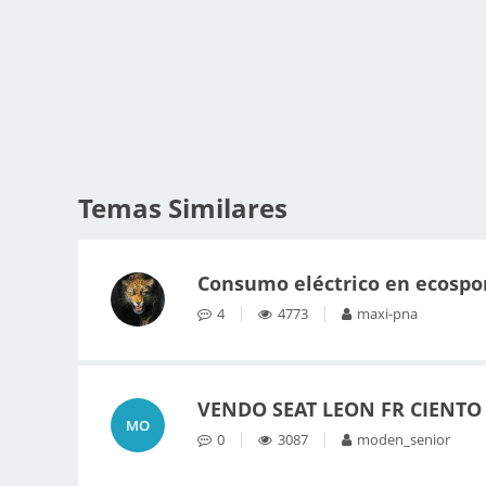
Temas Similares
Consumo eléctrico en ecospor
4
4773
maxi-pna
VENDO SEAT LEON FR CIENTO
MO
0
3087
moden_senior