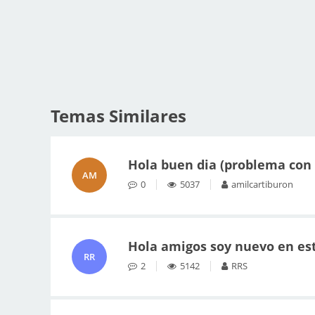
Temas Similares
Hola buen dia (problema con 
AM
0
5037
amilcartiburon
Hola amigos soy nuevo en est
RR
2
5142
RRS