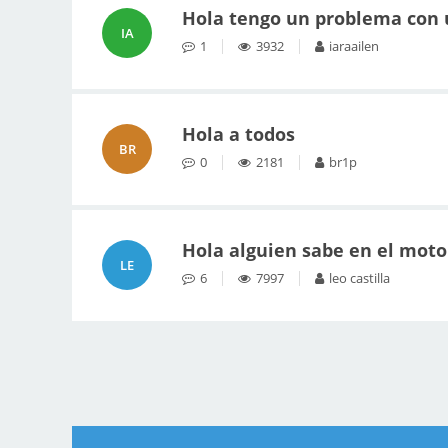
Hola tengo un problema con 
IA
1
3932
iaraailen
Hola a todos
BR
0
2181
br1p
Hola alguien sabe en el motor
LE
6
7997
leo castilla