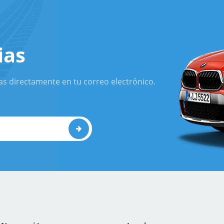
ias
as directamente en tu correo electrónico.