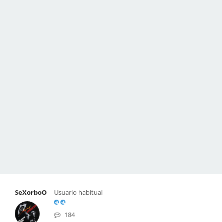
SeXorboO
Usuario habitual
184