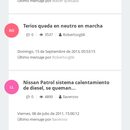
Último mensaje por
walter quesada
Terios queda en neutro en marcha
RO
0
3537
Robertocg66
Domingo, 15 de Septiembre de 2013, 05:53:15
Último mensaje por
Robertocg66
Nissan Patrol sistema calentamiento
LL
de diesel, se queman...
0
4890
llaverosv
Viernes, 08 de Julio de 2011, 15:00:12
Último mensaje por
llaverosv