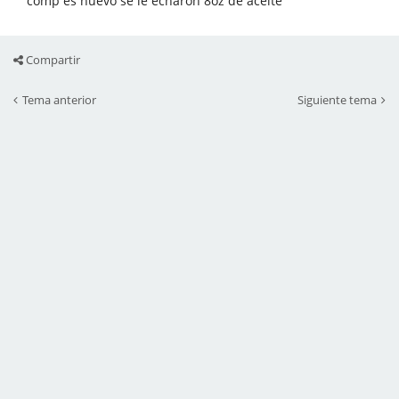
comp es nuevo se le echaron 8oz de aceite
Compartir
Tema anterior
Siguiente tema